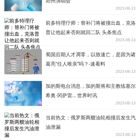
郑州演唱会
2023-06-13
前多特理疗师：替补门将被撞出血，克洛
普让他起来否则就回二队 头条焦点
2023-06-13
蜀国后期人才凋零，以致速亡，是因为诸
葛亮“任人唯亲”吗？-速看料
2023-06-13
加的斯电台消息，加的斯将和主教练塞尔
希奥·冈萨雷... 世界时讯
2023-06-13
当前热文：俄罗斯两艘油轮相撞后发生汽
油泄漏
2023-06-13