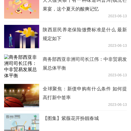
天天微头条丨有一种味道叫普洱|镇沅芒
果宴，这个夏天的酸爽记忆
2023-06-13
陕西居民养老保险缴费标准是什么 最新
规定如下
2023-06-13
商务部西亚非洲司司长江伟：中非贸易发
展总体平衡
2023-06-13
全球聚焦：新债申购有什么条件 如何提
高打新中签率
2023-06-13
【图集】紫薇花开扮靓春城