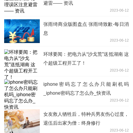
避雷—— 资讯
2023-06-12
张雨绮商业版图盘点 张雨绮致歉-每日消
息
2023-06-12
环球要闻：把电力从“沙戈荒”送抵湖南 这
个超级工程开工了！
2023-06-12
iphone密码忘了怎么办只能刷机吗
_iphone密码忘了怎么办_快资讯
2023-06-12
女友救人牺牲后，特种兵男友伤心过度，
退伍后出家为僧：终身修行
2023-06-12