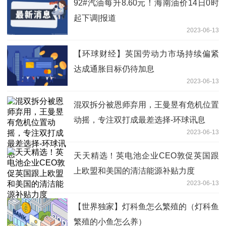
92#汽油每升8.60元！海南油价14日0时
起下调|报道
2023-06-13
【环球财经】英国劳动力市场持续偏紧
达成通胀目标仍待加息
2023-06-13
混双拆分被恩师弃用，王曼昱有危机位置
动摇，专注双打成最差选择-环球讯息
2023-06-13
天天精选！英电池企业CEO敦促英国跟
上欧盟和美国的清洁能源补贴力度
2023-06-13
【世界独家】灯科鱼怎么繁殖的（灯科鱼
繁殖的小鱼怎么养）