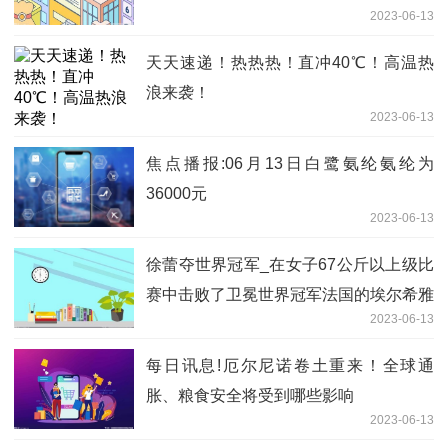
2023-06-13
天天速递！热热热！直冲40℃！高温热
浪来袭！
2023-06-13
焦点播报:06月13日白鹭氨纶氨纶为
36000元
2023-06-13
徐蕾夺世界冠军_在女子67公斤以上级比
赛中击败了卫冕世界冠军法国的埃尔希雅
2023-06-13
·劳林
每日讯息!厄尔尼诺卷土重来！全球通
胀、粮食安全将受到哪些影响
2023-06-13