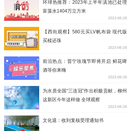
环球热推荐：2023年上半年滇池已处理
富藻水1404万立方米
2023-06-28
【西街观察】580元买LV帆布袋 现代版
买椟还珠
2023-06-28
前沿热点：晋宁玫瑰节即将开启 鲜花啤
酒等你来嗨
2023-06-28
为水质全国“三连冠”作出积极贡献，柳州
这新区今年这样做 全球观察
2023-06-28
文化退：收到复核受理通知书