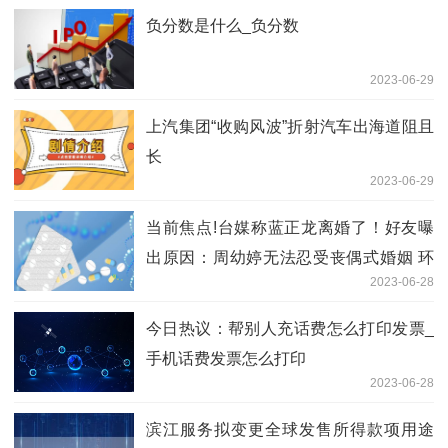
负分数是什么_负分数
2023-06-29
上汽集团“收购风波”折射汽车出海道阻且
长
2023-06-29
当前焦点!台媒称蓝正龙离婚了！好友曝
出原因：周幼婷无法忍受丧偶式婚姻 环
2023-06-28
球今日报
今日热议：帮别人充话费怎么打印发票_
手机话费发票怎么打印
2023-06-28
滨江服务拟变更全球发售所得款项用途