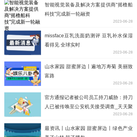
智能视觉装备及解决方案提供商“摇橹船
科技”完成新一轮融资
2023-06-28
missface豆乳洗面奶测评 豆乳补水保湿
看得见 全球实时
2023-06-28
山水家园 甜蜜屏边丨遍地万寿菊 美丽致
富路
2023-06-28
官方通报记者被公司员工持刀威胁：持刀
人已被传唤至公安机关接受调查_天天聚
2023-06-28
看点
最资讯丨山水家园 甜蜜屏边丨绿色产业