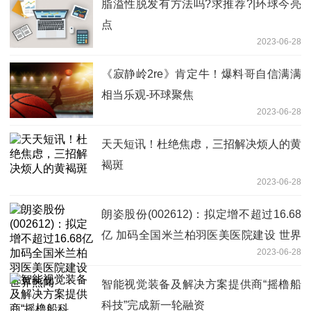
脂溢性脱发有方法吗?求推荐?|环球今亮
点
2023-06-28
《寂静岭2re》肯定牛！爆料哥自信满满
相当乐观-环球聚焦
2023-06-28
天天短讯！杜绝焦虑，三招解决烦人的黄
褐斑
2023-06-28
朗姿股份(002612)：拟定增不超过16.68
亿 加码全国米兰柏羽医美医院建设 世界
2023-06-28
热闻
智能视觉装备及解决方案提供商“摇橹船
科技”完成新一轮融资