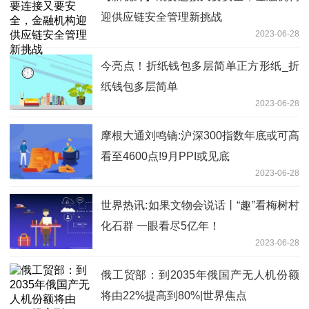
迎供应链安全管理新挑战
2023-06-28
今亮点！折纸钱包多层简单正方形纸_折
纸钱包多层简单
2023-06-28
摩根大通刘鸣镝:沪深300指数年底或可高
看至4600点!9月PPI或见底
2023-06-28
世界热讯:如果文物会说话丨“趣”看梅树村
化石群 一眼看尽5亿年！
2023-06-28
俄工贸部：到2035年俄国产无人机份额
将由22%提高到80%|世界焦点