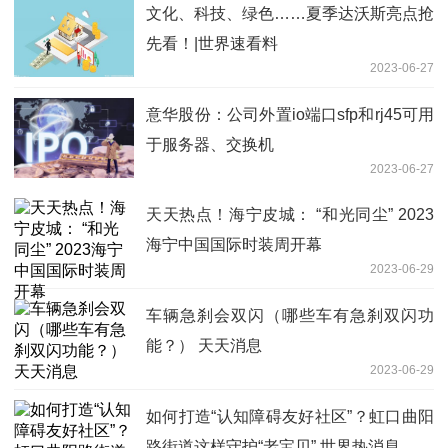
文化、科技、绿色……夏季达沃斯亮点抢
先看！|世界速看料
2023-06-27
意华股份：公司外置io端口sfp和rj45可用
于服务器、交换机
2023-06-27
天天热点！海宁皮城： “和光同尘” 2023
海宁中国国际时装周开幕
2023-06-29
车辆急刹会双闪（哪些车有急刹双闪功
能？） 天天消息
2023-06-29
如何打造“认知障碍友好社区”？虹口曲阳
路街道这样守护“老宝贝” 世界热消息