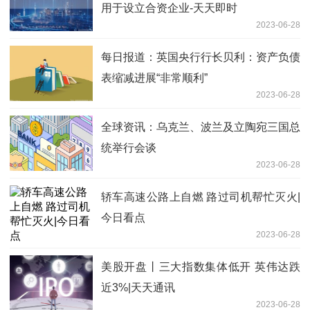
用于设立合资企业-天天即时
2023-06-28
每日报道：英国央行行长贝利：资产负债
表缩减进展“非常顺利”
2023-06-28
全球资讯：乌克兰、波兰及立陶宛三国总
统举行会谈
2023-06-28
轿车高速公路上自燃 路过司机帮忙灭火|
今日看点
2023-06-28
美股开盘丨三大指数集体低开 英伟达跌
近3%|天天通讯
2023-06-28