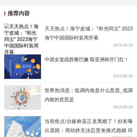
推荐内容
天天热点！海宁皮城： “和光同尘” 2023
海宁中国国际时装周开幕
2023-06-29
中国女篮战胜黎巴嫩 取亚洲杯开门红！
2023-06-29
世界热消息：低调内敛是什么意思_低调
内敛的意思是
2023-06-29
当前焦点!台媒称蓝正龙离婚了！好友曝
出原因：周幼婷无法忍受丧偶式婚姻 环