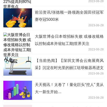
2023-06-28
前沿资讯!张德顺一路领跑全国田径冠军
赛夺冠5000米
2023-06-28
大阪世博会日本馆招标失败 或修改规格
以控制成本并缩短工期|世界关注
2023-06-28
【当前热闻】【深圳文博会云南展商风
采】沉淀在时光里的丽江珐琅银器再进文
2023-06-28
博会 展工匠技艺秀绚丽色泽
天天视讯！太卷了！量化巨头“挖人” 竟从
大一新生开始…
2023-06-28