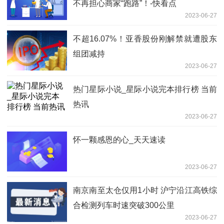
不再担心商家“跑路”！-快看点
2023-06-27
不超16.07%！亚香股份刚解禁就遭股东
组团减持
2023-06-27
热门星际小说_星际小说完本排行榜 当前
热讯
2023-06-27
怀一颗感恩的心_天天速读
2023-06-27
南京南至太仓仅用1小时 沪宁沿江高铁综
合检测列车时速突破300公里
2023-06-27