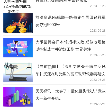
将由22%提高到80%|世界焦点
2023-06-28
前沿资讯!张德顺一路领跑全国田径冠军
赛夺冠5000米
2023-06-28
大阪世博会日本馆招标失败 或修改规格
以控制成本并缩短工期|世界关注
2023-06-28
【当前热闻】【深圳文博会云南展商风
采】沉淀在时光里的丽江珐琅银器再进文
2023-06-28
博会 展工匠技艺秀绚丽色泽
天天视讯！太卷了！量化巨头“挖人” 竟从
大一新生开始…
2023-06-28