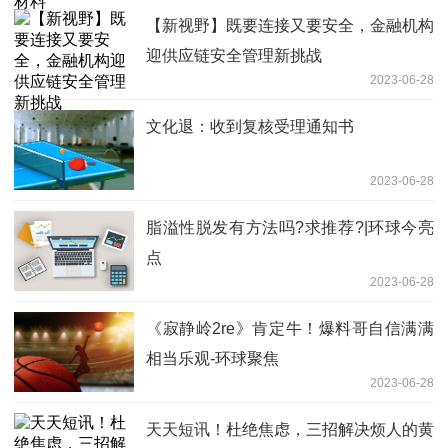
【新视野】既要连接又要安全，金融机构
迎供应链安全管理新挑战
2023-06-28
文化退：收到复核受理通知书
2023-06-28
脂溢性脱发有方法吗?求推荐?|环球今亮
点
2023-06-28
《寂静岭2re》肯定牛！爆料哥自信满满
相当乐观-环球聚焦
2023-06-28
天天短讯！杜绝焦虑，三招解决烦人的黄