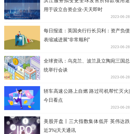
滨江服务拟变更全球发售所得款项用途
用于设立合资企业-天天即时
2023-06-28
每日报道：英国央行行长贝利：资产负债
表缩减进展“非常顺利”
2023-06-28
全球资讯：乌克兰、波兰及立陶宛三国总
统举行会谈
2023-06-28
轿车高速公路上自燃 路过司机帮忙灭火|
今日看点
2023-06-28
美股开盘丨三大指数集体低开 英伟达跌
近3%|天天通讯