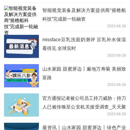
智能视觉装备及解决方案提供商“摇橹船
科技”完成新一轮融资
2023-06-28
missface豆乳洗面奶测评 豆乳补水保湿
看得见 全球实时
2023-06-28
山水家园 甜蜜屏边丨遍地万寿菊 美丽致
富路
2023-06-28
官方通报记者被公司员工持刀威胁：持刀
人已被传唤至公安机关接受调查_天天聚
2023-06-28
看点
最资讯丨山水家园 甜蜜屏边丨绿色产业