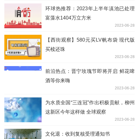
环球热推荐：2023年上半年滇池已处理
富藻水1404万立方米
2023-06-28
【西街观察】580元买LV帆布袋 现代版
买椟还珠
2023-06-28
前沿热点：晋宁玫瑰节即将开启 鲜花啤
酒等你来嗨
2023-06-28
为水质全国“三连冠”作出积极贡献，柳州
这新区今年这样做 全球观察
2023-06-28
文化退：收到复核受理通知书