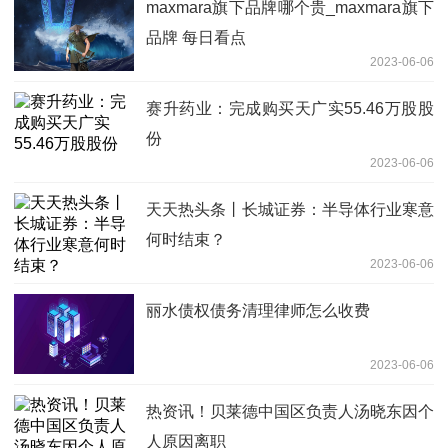
maxmara旗下品牌哪个贵_maxmara旗下
品牌 每日看点
2023-06-06
赛升药业：完成购买天广实55.46万股股
份
2023-06-06
天天热头条丨长城证券：半导体行业寒意
何时结束？
2023-06-06
丽水债权债务清理律师怎么收费
2023-06-06
热资讯！贝莱德中国区负责人汤晓东因个
人原因离职