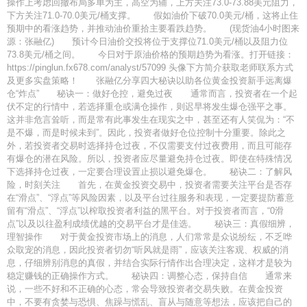
操作上考虑回撤布局多单为主，高空为辅，上方关注73.0-73.88美元阻力，
下方关注71.0-70.0美元/桶支撑。 假如油价下破70.0美元/桶，这将止住
预期中的看涨趋势，并推动油价重拾主要看跌趋势。 (现货油4小时图来
源：张融亿) 预计今日油价交投将位于支撑位71.0美元/桶以及阻力位
73.8美元/桶之间。 今日对于原油价格的预期趋势为看涨。打开链接：
https://pinglun.fx678.com/analyst/57099 头像下方简介获取老师联系方式
及更多实盘策略！ 张融亿分享四大秘诀以助各位黄金投资新手远离爆
仓“炸点” 秘诀一：做好仓控，避免过夜 通常而言，投资者在一个起
伏不定的行情中，若选择重仓或满仓操作，则迟早将发生爆仓强平之事。
这并非危言耸听，而是常有此事发生在现实之中，甚至还有人笑侃为：“不
是不爆，而是时候未到”。因此，投资者做好仓位控制十分重要。除此之
外，若投资者交易时选择持仓过夜，不仅需要支付过夜费用，而且可能存
有爆仓的潜在风险。所以，投资者应尽量避免持仓过夜。即使在特殊情况
下选择持仓过夜，一定要合理设置止损以避免爆仓。 秘诀二：了解风
险，时刻关注 首先，在黄金投资交易中，投资者需要关注平台是否存
在“滑点”、“浮点”等风险因素，以及平台过往服务和表现，一定要提防蓄意
留有“滑点”、“浮点”以榨取投资者利益的黑平台。对于投资者而言，“0滑
点”以及以往盈利成绩优越的交易平台才是佳选。 秘诀三：真假细辨，
理智操作 对于黄金投资市场上的消息，人们常常是众说纷纭，不乏哗
众取宠的消息，因此投资者切勿“听风就是雨”，应该关注客观、权威的消
息，仔细辨别消息的真假，并结合实际行情作出合理决定，这样才是较为
稳定赚钱的正确操作方式。 秘诀四：调整心态，保持自信 通常来
说，一些不好和不正确的心态，常会导致投资者交易失败。在黄金投资
中，不要有贪婪与恐惧、焦躁与慌乱、盲从与随意等想法，应该把自己的