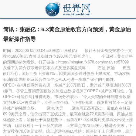
简讯：张融亿：6.3黄金原油收官方向预测，黄金原油
最新操作指导
时间：2023-06-03 03:04:59 来源：张融亿) 预计今日金价交投将位于支
撑位1950美元/盎司以及阻力位1980美元/盎司之间。 今日对于黄金价格
的预期趋势为看跌。打开链接：https://pinglun.fx678.com/analyst/57099
头像下方简介获取老师联系方式及更多实盘策略！ 石油-原油 周五
(6月2日)，国际油价上涨逾1%，因美国国会通过债务上限法案。市场权衡
石油输出国组织及其合作伙伴(OPEC+)进一步减产保价的可能性。
OPEC+在4月份意外宣布进一步减产166万桶/日，累计减产规模达到366万
桶/日。尽管主要消费国疲软的制造业数据增加了OPEC+减产的可能性，但
OPEC+可能在6月维持现政。市场分析表示：“令人失望的全球制造业数据
支持OPEC+再次减产，油价正在企稳。”但他补充道，俄罗斯可能不一定坚
持减产的强硬立场。 原油/美元 原油周五高开高走，最低点在触及
69.9美元之后，油价出现了直线拉升，最高点触及72.0震荡徘徊。原油从整
体趋势上看，油价处于调整趋势中，当前在67.0区域得到支撑再次出现上涨
推动，现阶段处于一个三反的阶段，上方重点在73.88美元/桶是否突破，下
方支撑在70.0美元支撑。综上所述张融亿总结：原油处于上升通道中，后市