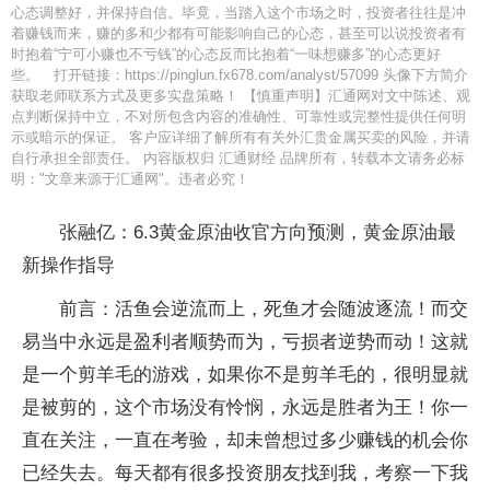
心态调整好，并保持自信。毕竟，当踏入这个市场之时，投资者往往是冲
着赚钱而来，赚的多和少都有可能影响自己的心态，甚至可以说投资者有
时抱着“宁可小赚也不亏钱”的心态反而比抱着“一味想赚多”的心态更好
些。 打开链接：https://pinglun.fx678.com/analyst/57099 头像下方简介
获取老师联系方式及更多实盘策略！ 【慎重声明】汇通网对文中陈述、观
点判断保持中立，不对所包含内容的准确性、可靠性或完整性提供任何明
示或暗示的保证。 客户应详细了解所有有关外汇贵金属买卖的风险，并请
自行承担全部责任。 内容版权归 汇通财经 品牌所有，转载本文请务必标
明："文章来源于汇通网"。违者必究！
张融亿：6.3黄金原油收官方向预测，黄金原油最
新操作指导
前言：活鱼会逆流而上，死鱼才会随波逐流！而交
易当中永远是盈利者顺势而为，亏损者逆势而动！这就
是一个剪羊毛的游戏，如果你不是剪羊毛的，很明显就
是被剪的，这个市场没有怜悯，永远是胜者为王！你一
直在关注，一直在考验，却未曾想过多少赚钱的机会你
已经失去。每天都有很多投资朋友找到我，考察一下我