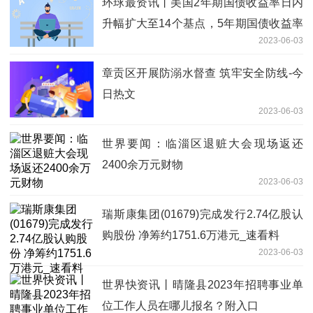
环球最资讯丨美国2年期国债收益率日内
升幅扩大至14个基点，5年期国债收益率
2023-06-03
上涨11个基点
章贡区开展防溺水督查 筑牢安全防线-今
日热文
2023-06-03
世界要闻：临淄区退赃大会现场返还
2400余万元财物
2023-06-03
瑞斯康集团(01679)完成发行2.74亿股认
购股份 净筹约1751.6万港元_速看料
2023-06-03
世界快资讯丨晴隆县2023年招聘事业单
位工作人员在哪儿报名？附入口