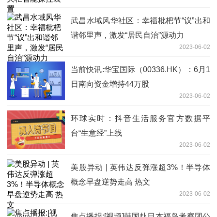
武昌水域风华社区：幸福枇杷节“议”出和
谐邻里声，激发“居民自治”源动力
2023-06-02
当前快讯:华宝国际（00336.HK）：6月1
日南向资金增持44万股
2023-06-02
环球实时：抖音生活服务官方数据平
台“生意经”上线
2023-06-02
美股异动 | 英伟达反弹涨超3%！半导体
概念早盘逆势走高 热文
2023-06-02
焦点播报:[视频]韩国赴日本福岛考察团公