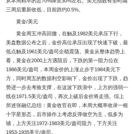
从本周稍早的近70%降至30%左右。美元指数有望时隔
三周后重新收低，目前跌约0.5%。
黄金/美元
黄金周五冲高回撤，在触及1982美元承压下行，
美盘数据公布之后，金价高位承压出现了快速下破，最
低点触及1961美元/盎司企稳震荡。黄金从整体趋势上
看，黄金在2000上方遇阻后，下跌的第一阻力位在
1986美元/盎司，本周金价的上涨止步于1984美元下
方，同时周五的数据利空影响下，金价出现了下跌，趋
势进一步去考验支撑，在这波下跌浪中，上方的强弱一
线在1971.5美元/盎司，再次上破后金价将走强。综上
所述张融亿总结：黄金收官在即，本周大概率收录一根
十字星形态，后市操作上考虑反弹做空为主，低多为
辅，上方关注1972-1983美元/盎司阻力，下方关注
1953-1935美元/盎司。