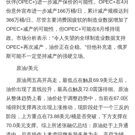
伙伴(OPEC+)进一步减产保价的可能性。OPEC+在4月
份意外宣布进一步减产166万桶/日，累计减产规模达到
366万桶/日。尽管主要消费国疲软的制造业数据增加了
OPEC+减产的可能性，但OPEC+可能在6月维持现
政。市场分析表示：“令人失望的全球制造业数据支持
OPEC+再次减产，油价正在企稳。”但他补充道，俄罗
斯可能不一定坚持减产的强硬立场。
原油/美元
原油周五高开高走，最低点在触及69.9美元之后，
油价出现了直线拉升，最高点触及72.0震荡徘徊。原油
从整体趋势上看，油价处于调整趋势中，当前在67.0区
域得到支撑再次出现上涨推动，现阶段处于一个三反的
阶段，上方重点在73.88美元/桶是否突破，下方支撑在
70.0美元支撑。综上所述张融亿总结：原油处于上升通
道中，后市操作上考虑回撤布局多单为主，高空为辅，