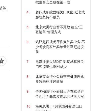
把生命安全放在第一位
精英
4
超四成影院面临关门风险 近七成
影院坚持不裁员
5
北京六类行业暂不开放 建立“三
张清单”管理方式
6
武汉超四成餐厅恢复外卖业务 不
少餐饮商家外卖单量甚至赶超疫
前
7
电影业损失350亿 影院就算没关
门客流量也急剧减少
8
儿童零食行业欠缺营养健康理念
多数未标注过敏源
9
全国物流行业表彰大会在京举行
全面培养高素质物流劳动者大军
10
海关总署：4月我国外贸进出口