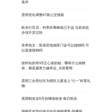
条件
昆明优化调整67路公交线路
欧央行官员：利率距离峰值已不远 当前加息
步伐不宜过快
世界热文：医保异地就医门诊可以报销吗 可
以直接报销吗
徐怀钰的垮VS王心凌的稳：哪有什么锦鲤
命，都是越努力越幸运_当前要闻
昆明三合营社区为辖区儿童送上“六一”科普礼
物
英国制造业5月份继续收缩 每日热讯
阿根廷对华拉链启动反倾销调查-快播报