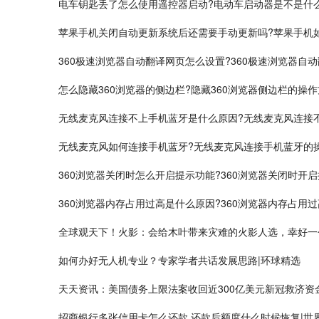
电车钥匙丢了怎么使用遥控器启动?电动车启动器是不是什
苹果手机关闭自动更新系统后还需要手动更新吗?苹果手机
360极速浏览器自动翻译网页怎么设置?360极速浏览器自
怎么隐藏360浏览器的侧边栏?隐藏360浏览器侧边栏的操
无线麦克风连接不上手机蓝牙是什么原因?无线麦克风连接
无线麦克风如何连接手机蓝牙?无线麦克风连接手机蓝牙的
360浏览器关闭时怎么开启提示功能?360浏览器关闭时开
360浏览器内存占用过高是什么原因?360浏览器内存占用
全球观天下！火影：会给木叶带来灾难的火影人选，幸好一
如何办好无人机专业？专家学者共话发展思路|环球精选
天天资讯：美国债务上限法案收回近300亿美元新冠救济资
招商银行多张信用卡怎么还款 还款后额度什么时候恢复|世