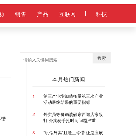
动
销售
产品
互联网
科技
搜索
本月热门新闻
1
第三产业增加值衡量第三次产业
活动最终结果的重要指标
2
外卖员等餐崩溃砸东西遭店家殴
不错
打 外卖骑手抢时间问题严重
3
“玩命外卖”且送且珍惜 还是应该