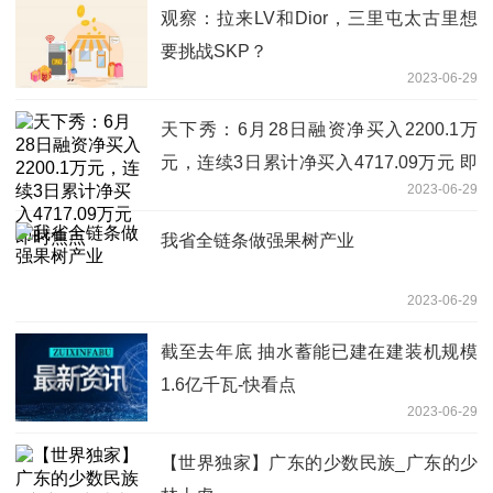
观察：拉来LV和Dior，三里屯太古里想
要挑战SKP？
2023-06-29
天下秀：6月28日融资净买入2200.1万
元，连续3日累计净买入4717.09万元 即
2023-06-29
时焦点
我省全链条做强果树产业
2023-06-29
截至去年底 抽水蓄能已建在建装机规模
1.6亿千瓦-快看点
2023-06-29
【世界独家】广东的少数民族_广东的少