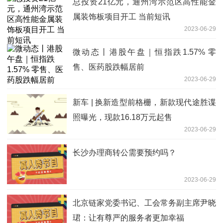
总投资21亿元，通州湾示范区高性能金
属装饰板项目开工 当前短讯
2023-06-29
微动态丨港股午盘｜恒指跌1.57% 零
售、医药股跌幅居前
2023-06-29
新车 | 换新造型前格栅，新款现代途胜谍
照曝光，现款16.18万元起售
2023-06-29
长沙办理商转公需要预约吗？
2023-06-29
北京链家党委书记、工会常务副主席尹晓
珺：让有尊严的服务者更加幸福