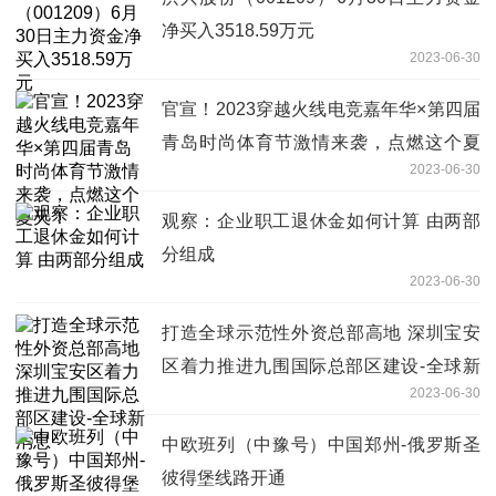
净买入3518.59万元
2023-06-30
官宣！2023穿越火线电竞嘉年华×第四届
青岛时尚体育节激情来袭，点燃这个夏
2023-06-30
天！
观察：企业职工退休金如何计算 由两部
分组成
2023-06-30
打造全球示范性外资总部高地 深圳宝安
区着力推进九围国际总部区建设-全球新
2023-06-30
消息
中欧班列（中豫号）中国郑州-俄罗斯圣
彼得堡线路开通