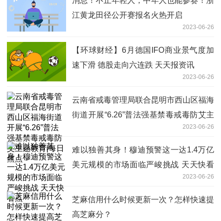
消息！不止年轻人，中年人也能参赛！浙
江黄龙田径公开赛报名火热开启
2023-06-26
【环球财经】6月德国IFO商业景气度加
速下滑 德股走向六连跌 天天报资讯
2023-06-26
云南省戒毒管理局联合昆明市西山区福海
街道开展“6.26”普法强基禁毒戒毒防艾主
2023-06-26
题教育|每日焦点
难以独善其身！穆迪预警这一达1.4万亿
美元规模的市场面临严峻挑战 天天快看
2023-06-26
点
芝麻信用什么时候更新一次？怎样快速提
高芝麻分？