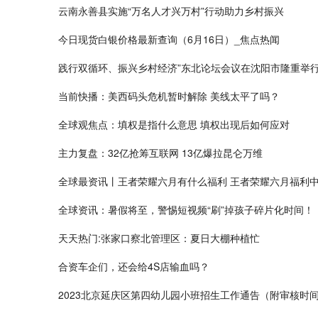
云南永善县实施“万名人才兴万村”行动助力乡村振兴
今日现货白银价格最新查询（6月16日）_焦点热闻
践行双循环、振兴乡村经济”东北论坛会议在沈阳市隆重举
当前快播：美西码头危机暂时解除 美线太平了吗？
全球观焦点：填权是指什么意思 填权出现后如何应对
主力复盘：32亿抢筹互联网 13亿爆拉昆仑万维
全球最资讯丨王者荣耀六月有什么福利 王者荣耀六月福利
全球资讯：暑假将至，警惕短视频“刷”掉孩子碎片化时间！
天天热门:张家口察北管理区：夏日大棚种植忙
合资车企们，还会给4S店输血吗？
2023北京延庆区第四幼儿园小班招生工作通告（附审核时间