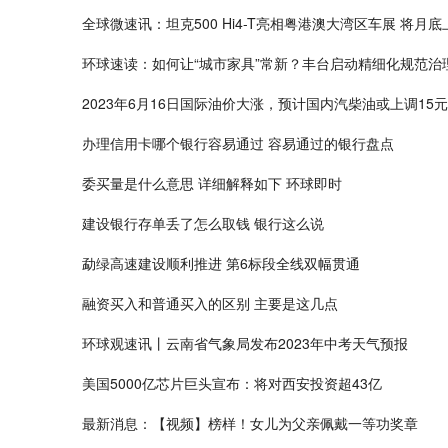
全球微速讯：坦克500 Hi4-T亮相粤港澳大湾区车展 将月底
环球速读：如何让“城市家具”常新？丰台启动精细化规范治
2023年6月16日国际油价大涨，预计国内汽柴油或上调15元
办理信用卡哪个银行容易通过 容易通过的银行盘点
委买量是什么意思 详细解释如下 环球即时
建设银行存单丢了怎么取钱 银行这么说
勐绿高速建设顺利推进 第6标段全线双幅贯通
融资买入和普通买入的区别 主要是这几点
环球观速讯丨云南省气象局发布2023年中考天气预报
美国5000亿芯片巨头宣布：将对西安投资超43亿
最新消息：【视频】榜样！女儿为父亲佩戴一等功奖章