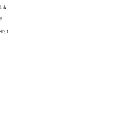
上市
理
/吨！