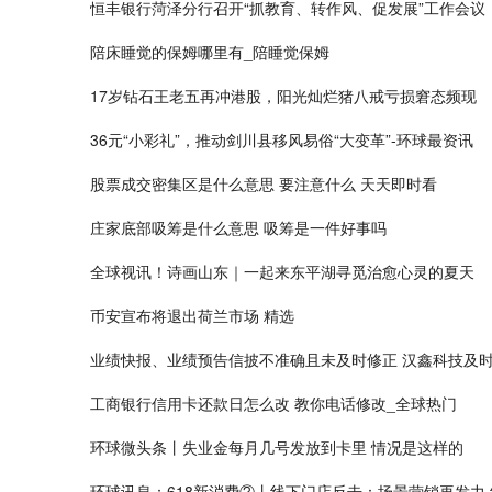
恒丰银行菏泽分行召开“抓教育、转作风、促发展”工作会议
陪床睡觉的保姆哪里有_陪睡觉保姆
17岁钻石王老五再冲港股，阳光灿烂猪八戒亏损窘态频现
36元“小彩礼”，推动剑川县移风易俗“大变革”-环球最资讯
股票成交密集区是什么意思 要注意什么 天天即时看
庄家底部吸筹是什么意思 吸筹是一件好事吗
全球视讯！诗画山东｜一起来东平湖寻觅治愈心灵的夏天
币安宣布将退出荷兰市场 精选
业绩快报、业绩预告信披不准确且未及时修正 汉鑫科技及
工商银行信用卡还款日怎么改 教你电话修改_全球热门
环球微头条丨失业金每月几号发放到卡里 情况是这样的
环球讯息：618新消费②丨线下门店反击：场景营销再发力