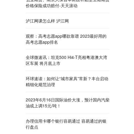
价格保险成功赔付-天天滚动
泸江网课怎么样 泸江网
观察：高考志愿app哪款靠谱 2023最好用的
高考志愿app排名
全球微速讯：坦克500 Hi4-T亮相粤港澳大湾
区车展 将月底上市
环球速读：如何让“城市家具”常新？丰台启动
精细化规范治理
2023年6月16日国际油价大涨，预计国内汽柴
油或上调15元/吨！
办理信用卡哪个银行容易通过 容易通过的银
行盘点