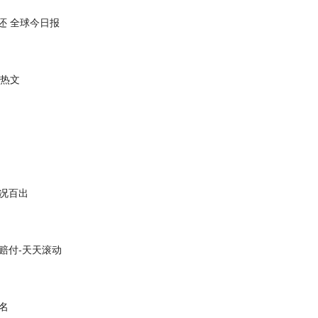
还 全球今日报
天热文
况百出
赔付-天天滚动
排名