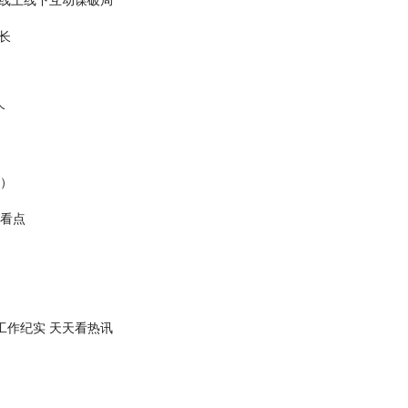
长
个
籍）
球看点
工作纪实 天天看热讯