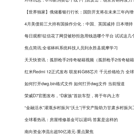
【世界独家】俄储蓄银行行长：国防开支将在未来三年内增
4月美债前三大持有国操作分化：中国、英国减持 日本增持
每日观察!征信花了网贷被秒拒急用钱选哪个平台 试试这几
焦点简讯:全省林科系统科技人员到永胜县观摩学习
天天快资讯：孤胆枪手2传奇秘籍视频（孤胆枪手2传奇秘
红米Redmi 12正式发布 联发科G88芯片 千元价格给力 全
如何打开dwg.bin格式文件 如何打开dwg文件 当前报道
荣威D7官图发布，“D家族”首款车型，将于年内上市
“金融活水”灌溉乡村振兴“沃土”|平安产险助力甘肃乡村振兴
全球看热讯：房屋维修基金可以退吗 答案是这样的
南向资金净流出超50亿港元-重点聚焦