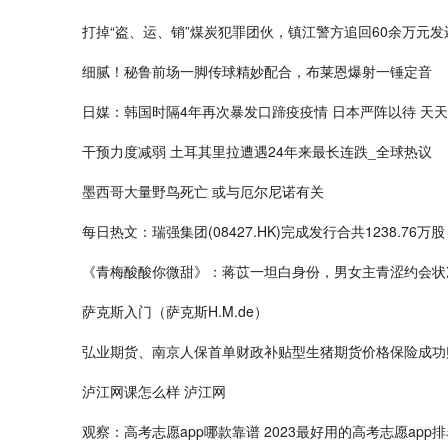
打掉“盗、运、销”煤炭犯罪团伙，镇江警方追回60余万元发
细腻！秘鲁前场一脚传球精妙配合，布莱恩爆射一锤定音
日媒：韩国时隔4年再次暴发口蹄疫疫情 日本严阵以待 天
干预力度减弱 土耳其里拉遭遇24年来最长连跌_全球热议
墨西哥大量野鸟死亡 或与厄尔尼诺有关
每日热文：瑞强集团(08427.HK)完成发行合共1238.76万股
《青梅酸酸你微甜》：蒋苡一坦白身份，男女主青涩约会状
萨克斯入门（萨克斯H.M.de）
弘业期货、南京人保首单财政补贴型生猪期货价格保险成功
泸江网课怎么样 泸江网
观察：高考志愿app哪款靠谱 2023最好用的高考志愿app