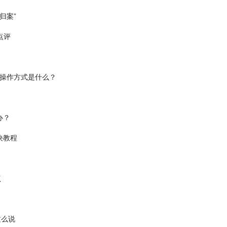
归案”
点评
Fi操作方式是什么？
办？
决教程
点
这么说