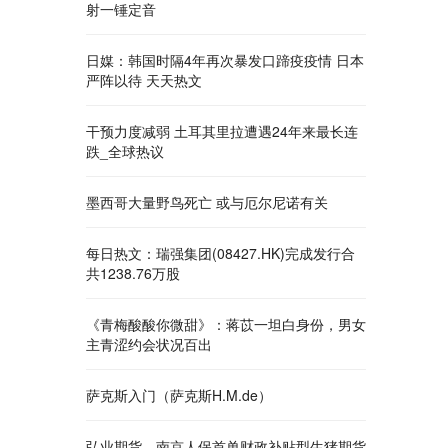
射一锤定音
日媒：韩国时隔4年再次暴发口蹄疫疫情 日本
严阵以待 天天热文
干预力度减弱 土耳其里拉遭遇24年来最长连
跌_全球热议
墨西哥大量野鸟死亡 或与厄尔尼诺有关
每日热文：瑞强集团(08427.HK)完成发行合
共1238.76万股
《青梅酸酸你微甜》：蒋苡一坦白身份，男女
主青涩约会状况百出
萨克斯入门（萨克斯H.M.de）
弘业期货、南京人保首单财政补贴型生猪期货