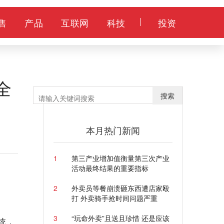
售
产品
互联网
科技
投资
全
搜索
本月热门新闻
1
第三产业增加值衡量第三次产业
活动最终结果的重要指标
2
外卖员等餐崩溃砸东西遭店家殴
打 外卖骑手抢时间问题严重
3
“玩命外卖”且送且珍惜 还是应该
统，