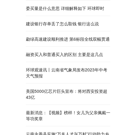
委买量是什么意思 详细解释如下 环球即时
建设银行存单丢了怎么取钱 银行这么说
勐绿高速建设顺利推进 第6标段全线双幅贯通
融资买入和普通买入的区别 主要是这几点
环球观速讯丨云南省气象局发布2023年中考
天气预报
美国5000亿芯片巨头宣布：将对西安投资超
43亿
最新消息：【视频】榜样！女儿为父亲佩戴一
等功奖章
云南永善县实施“万名人才兴万村”行动助力乡