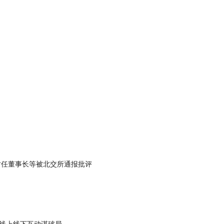
时任董事长等被北交所通报批评
 线上线下互动谋破局