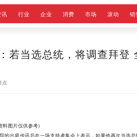
资讯
行业
企业
消费
市场
滚动
销
：若当选总统，将调查拜登 
壹点
(资料图片仅供参考)
法院的出庭传讯后在一场支持者集会上表示，如果他再次当选总