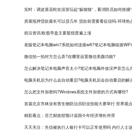
实时：调皮菜花蛇在浴室玩起“躲猫猫”，看消防员如何抓捕“
房屋抵押贷款最长可以贷几年 贷款前需要看征信吗-环球热
前沿资讯!欧股早盘主要股指普遍上涨
老版笔记本电脑win7系统如何连接wifi?笔记本电脑链接Wi
微信拍一拍对方怎么弄?在哪里设置微信美颜功能?
怎么解决笔记本电脑声音太小?笔记本电脑外放没声音怎么
电脑关机后为什么会自动重启?电脑关机后会自动重启的解
怎么把文件加密码?Windows系统文件加密的方式有哪些?
首届北京市林业有害生物防治员职业技能大赛举行 世界观
精彩看点：芬兰财政部预计该国今年经济增长停滞
天天关注：失信被执行人银行卡可以正常使用吗 内行人士