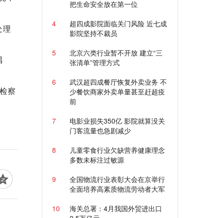
把生命安全放在第一位
4
超四成影院面临关门风险 近七成
处理
影院坚持不裁员
5
北京六类行业暂不开放 建立“三
唱
张清单”管理方式
6
武汉超四成餐厅恢复外卖业务 不
检察
少餐饮商家外卖单量甚至赶超疫
前
7
电影业损失350亿 影院就算没关
门客流量也急剧减少
8
儿童零食行业欠缺营养健康理念
多数未标注过敏源
9
全国物流行业表彰大会在京举行
全面培养高素质物流劳动者大军
10
海关总署：4月我国外贸进出口