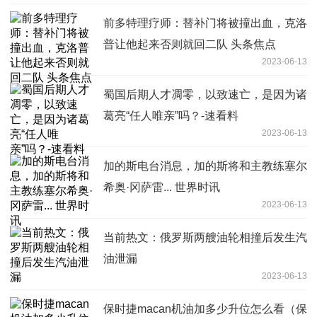
前多特理疗师：替补门将被撞出血，克洛
普让他起来否则就回二队 头条焦点
2023-06-13
蜀国后期人才凋零，以致速亡，是因为诸
葛亮“任人唯亲”吗？-速看料
2023-06-13
加的斯电台消息，加的斯将和主教练塞尔
希奥·冈萨雷... 世界时讯
2023-06-13
当前热文：俄罗斯两艘油轮相撞后发生汽
油泄漏
2023-06-13
保时捷macan机油加多少升位怎么看（保