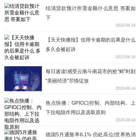
结清贷款预计所需金额什么意思 答案如
下
2023-06-14
【天天快播报】信用卡逾期的后果是什么
多久会被起诉
2023-06-14
每日速读!感受云南斗南花市的抢“鲜”时刻
“美丽经济”尽情绽放
2023-06-14
焦点快播：GPIO口控制、内部结构、上
下拉电阻作用以及选取原则
2023-06-14
德国5月通胀率6.1% 仍处高位|世界热消