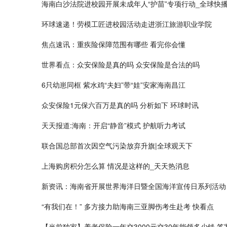
海南白沙法院进校园开展未成年人“护苗”专项行动_全球快
环球速递！劳模工匠进校园活动走进浙江旅游职业学院
焦点速讯：重疾险保障范围有哪些 看完你会懂
世界看点：众安保险是真的吗 众安保险是合法的吗
6只幼崽同框 紫水鸡“夫妇”带“娃”安家海南昌江
众安保险1元保六百万是真的吗 分析如下 环球时讯
天天报道:海南：开启“静音”模式 护航听力考试
联合国总部首次因空气污染放弃升旗|全球观天下
上海购房积分怎么算 情况是这样的_天天热消息
新资讯：海南省开展世界海洋日暨全国海洋宣传日系列活动
“有我们在！” 多方接力助海南三亚脚伤考生赴考 快看点
【当前独家】养老保险一年交3000元交30年能领多少钱 答