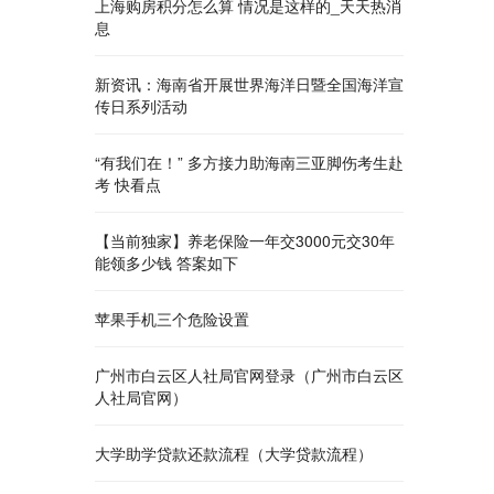
上海购房积分怎么算 情况是这样的_天天热消
息
新资讯：海南省开展世界海洋日暨全国海洋宣
传日系列活动
“有我们在！” 多方接力助海南三亚脚伤考生赴
考 快看点
【当前独家】养老保险一年交3000元交30年
能领多少钱 答案如下
苹果手机三个危险设置
广州市白云区人社局官网登录（广州市白云区
人社局官网）
大学助学贷款还款流程（大学贷款流程）