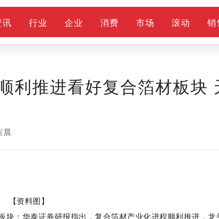
资讯
行业
企业
消费
市场
滚动
销
顺利推进看好复合箔材板块 
崔晨
【资料图】
板块：华泰证券研报指出，复合箔材产业化进程顺利推进，龙