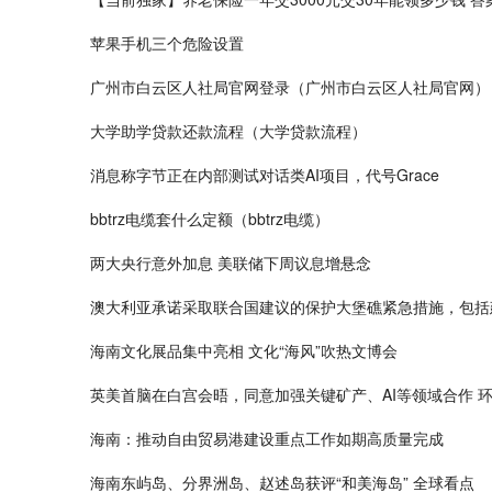
苹果手机三个危险设置
广州市白云区人社局官网登录（广州市白云区人社局官网）
大学助学贷款还款流程（大学贷款流程）
消息称字节正在内部测试对话类AI项目，代号Grace
bbtrz电缆套什么定额（bbtrz电缆）
两大央行意外加息 美联储下周议息增悬念
澳大利亚承诺采取联合国建议的保护大堡礁紧急措施，包括
海南文化展品集中亮相 文化“海风”吹热文博会
英美首脑在白宫会晤，同意加强关键矿产、AI等领域合作 
海南：推动自由贸易港建设重点工作如期高质量完成
海南东屿岛、分界洲岛、赵述岛获评“和美海岛” 全球看点