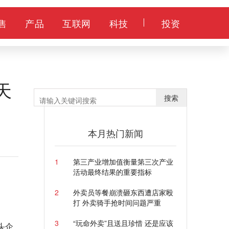
售
产品
互联网
科技
投资
天
搜索
本月热门新闻
1
第三产业增加值衡量第三次产业
活动最终结果的重要指标
2
外卖员等餐崩溃砸东西遭店家殴
打 外卖骑手抢时间问题严重
3
“玩命外卖”且送且珍惜 还是应该
头企