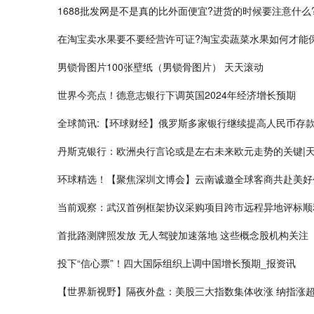
1688批发网是不是真的比外面便宜?进货的时候要注意什么
在淘宝卖水果要不要经营许可证?淘宝卖蔬菜水果如何才能
男锁骨图片100张壁纸（男锁骨图片） 天天滚动
世界今亮点！德意志银行下调英国2024年经济增长预期
全球简讯:【环球财经】俄罗斯多家银行继续提高人民币存
丹斯克银行：欧洲央行言论或是左右未来欧元走势的关键|
环球精选！【聚焦深圳文博会】云南诚邀全球客商共赴美好
当前观察：武汉首例框架协议采购项目跨市远程异地评标顺
首批路测牌照发放 无人驾驶加速落地 这些概念股机构关注
投下“信心票”！四大国际组织上调中国增长预期_报资讯
【世界新视野】隔夜外盘：美股三大指数集体收涨 纳指涨超