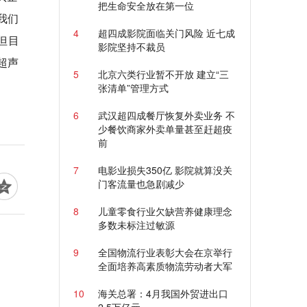
把生命安全放在第一位
我们
4
超四成影院面临关门风险 近七成
但目
影院坚持不裁员
超声
5
北京六类行业暂不开放 建立“三
张清单”管理方式
6
武汉超四成餐厅恢复外卖业务 不
少餐饮商家外卖单量甚至赶超疫
前
7
电影业损失350亿 影院就算没关
门客流量也急剧减少
8
儿童零食行业欠缺营养健康理念
多数未标注过敏源
9
全国物流行业表彰大会在京举行
全面培养高素质物流劳动者大军
10
海关总署：4月我国外贸进出口