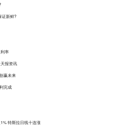
?
保证新鲜?
款利率
天天报资讯
创赢未来
利完成
1% 特斯拉日线十连涨