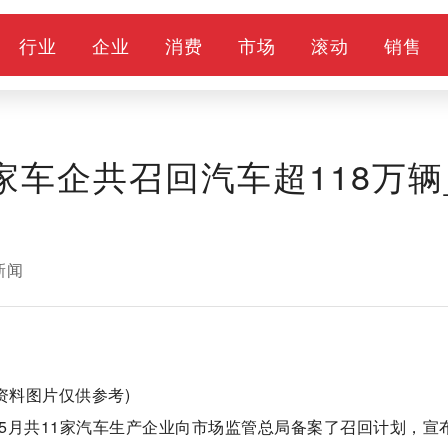
资讯
行业
企业
消费
市场
滚动
销
家车企共召回汽车超118万辆
新闻
(资料图片仅供参考)
3年5月共11家汽车生产企业向市场监管总局备案了召回计划，宣