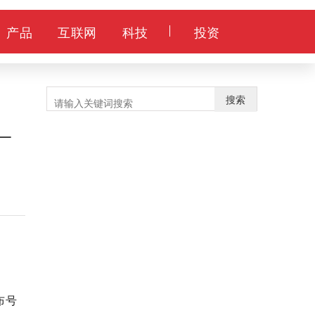
售
产品
互联网
科技
投资
_
搜索
本月热门新闻
1
第三产业增加值衡量第三次产业
活动最终结果的重要指标
2
外卖员等餐崩溃砸东西遭店家殴
打 外卖骑手抢时间问题严重
布号
3
“玩命外卖”且送且珍惜 还是应该