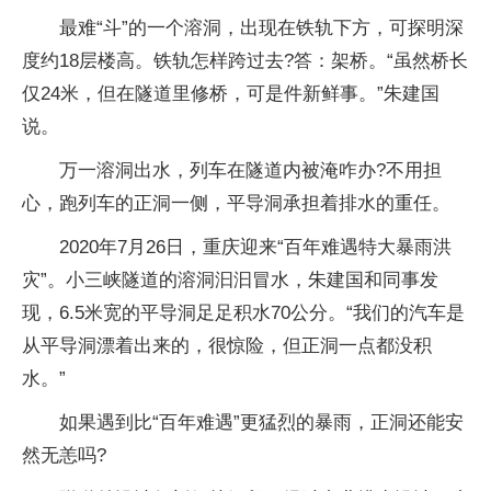
最难“斗”的一个溶洞，出现在铁轨下方，可探明深
度约18层楼高。铁轨怎样跨过去?答：架桥。“虽然桥长
仅24米，但在隧道里修桥，可是件新鲜事。”朱建国
说。
万一溶洞出水，列车在隧道内被淹咋办?不用担
心，跑列车的正洞一侧，平导洞承担着排水的重任。
2020年7月26日，重庆迎来“百年难遇特大暴雨洪
灾”。小三峡隧道的溶洞汩汩冒水，朱建国和同事发
现，6.5米宽的平导洞足足积水70公分。“我们的汽车是
从平导洞漂着出来的，很惊险，但正洞一点都没积
水。”
如果遇到比“百年难遇”更猛烈的暴雨，正洞还能安
然无恙吗?