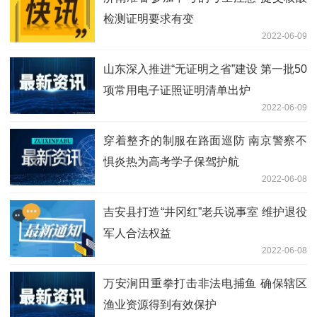
检测证明要求有变
2022-06-09
山东深入推进“无证明之省”建设 第一批50
项常用电子证照证明清单出炉
2022-06-09
穿着整齐的制服在路面巡防 南京警察不
惧炎热为高考学子保驾护航
2022-06-08
吉安县打造“井冈红”老兵说事室 维护退役
军人合法权益
2022-06-08
万安涧田重拳打击非法电捕鱼 确保辖区
渔业资源得到有效保护