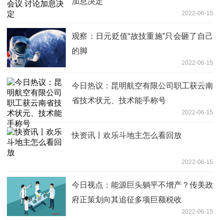
加息决定
2022-06-15
观察：日元贬值“故技重施”只会砸了自己
的脚
2022-06-15
今日热议：昆明航空有限公司职工获云南
省技术状元、技术能手称号
2022-06-15
快资讯丨欢乐斗地主怎么看回放
2022-06-15
今日视点：能源巨头躺平不增产？传美政
府正策划向其追征多项巨额税收
2022-06-15