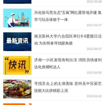
2022-06-08
兴化徐马荒生态“五疯”网红露营地开建 集
学习玩乐体验于一体
2022-06-07
南京医科大学六合院区举行6·6爱眼日活
动 为失明者寻找眼角膜
2022-06-07
济南一小区发现有蛇出没 消防员快速到
达化身捕蛇达人
2022-06-06
寻找舌尖上的太湖美味 苏州吴中区厨艺
技能大比拼精彩上演
2022-06-02