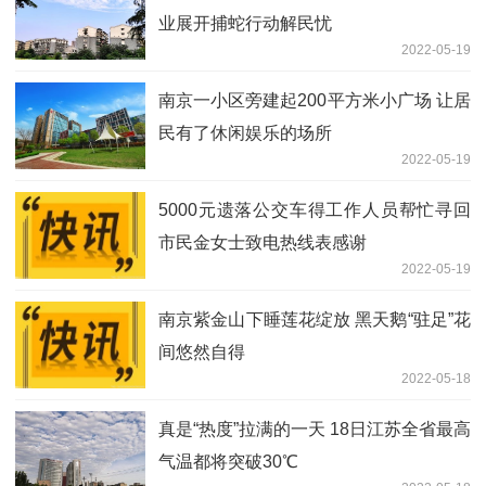
业展开捕蛇行动解民忧
2022-05-19
南京一小区旁建起200平方米小广场 让居
民有了休闲娱乐的场所
2022-05-19
5000元遗落公交车得工作人员帮忙寻回
市民金女士致电热线表感谢
2022-05-19
南京紫金山下睡莲花绽放 黑天鹅“驻足”花
间悠然自得
2022-05-18
真是“热度”拉满的一天 18日江苏全省最高
气温都将突破30℃