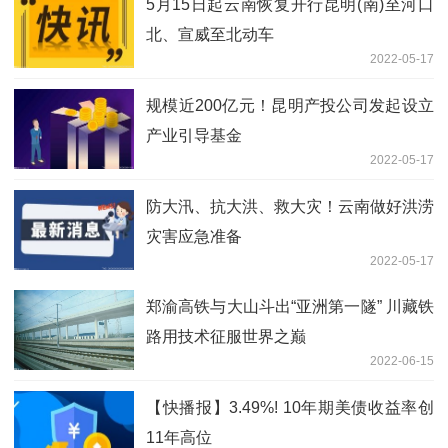
5月15日起云南恢复开行昆明(南)至河口
北、宣威至北动车
2022-05-17
规模近200亿元！昆明产投公司发起设立
产业引导基金
2022-05-17
防大汛、抗大洪、救大灾！云南做好洪涝
灾害应急准备
2022-05-17
郑渝高铁与大山斗出“亚洲第一隧” 川藏铁
路用技术征服世界之巅
2022-06-15
【快播报】3.49%! 10年期美债收益率创
11年高位