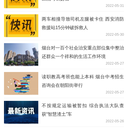
2022-05-31
两车相撞导致司机左腿被卡住 西安消防
救援站15分钟破拆救人
2022-05-30
烟台对一百个社会治安重点部位集中整治
还群众一个祥和的生活工作环境
2022-05-27
读职教高考班也能上本科 烟台中考招生
咨询会在朝阳街举行
2022-05-27
不按规定运输被暂扣 综合执法大队查
获“智慧渣土”车
2022-05-26