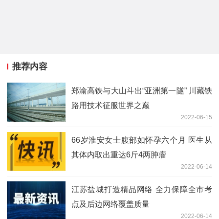
推荐内容
郑渝高铁与大山斗出“亚洲第一隧” 川藏铁
路用技术征服世界之巅
2022-06-15
66岁淮安女士腹部如怀孕六个月 医生从
其体内取出重达6斤4两肿瘤
2022-06-14
江苏盐城打造精品网络 全力保障全市考
点及后边网络覆盖质量
2022-06-14