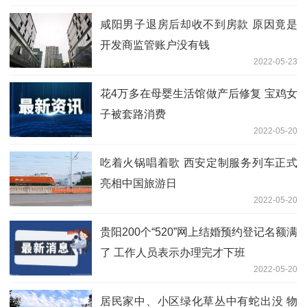
咸阳男子退房后却收不到房款 原因竟是
开发商监管账户没有钱
2022-05-23
花4万多在母婴生活馆做产后修复 宝鸡女
子被套路消费
2022-05-20
吃着火锅唱着歌 西安定制服务列车正式
亮相中国旅游日
2022-05-20
贵阳200个“520”网上结婚预约登记名额满
了 工作人员表示办理完才下班
2022-05-20
居民家中、小区绿化草丛中有蛇出没 物