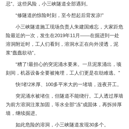
忌”。这些风险，小三峡隧道全部遇到。
“修隧道的惊险时刻，至今想起后背发凉!”
小三峡隧道施工现场负责人朱建国难忘，大家距危
险最近的一次，发生在2019年11月——在掘进到一处
溶洞附近时，工人们看到，溶洞水正在向外浸透，泥
浆“蠢蠢欲动”。
“糟了!最担心的突泥涌水要来。一旦泥浆涌出，顷
刻间，机器设备全要被掩埋，工人们更是在劫难逃。”
快!堵!2米厚、100多平米大的一堵墙，连夜开工。
突泥涌水被堵住，但隧道不能绕行。工人透过厚墙
为前方溶洞注浆加固，等水全部“冻”成固体，再拆掉厚
墙，继续掘进。
如此危险的溶洞，小三峡隧道发现30多个。