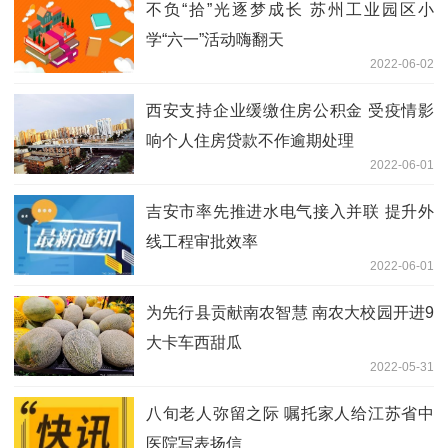
不负“拾”光逐梦成长 苏州工业园区小
学“六一”活动嗨翻天
2022-06-02
西安支持企业缓缴住房公积金 受疫情影
响个人住房贷款不作逾期处理
2022-06-01
吉安市率先推进水电气接入并联 提升外
线工程审批效率
2022-06-01
为先行县贡献南农智慧 南农大校园开进9
大卡车西甜瓜
2022-05-31
八旬老人弥留之际 嘱托家人给江苏省中
医院写表扬信