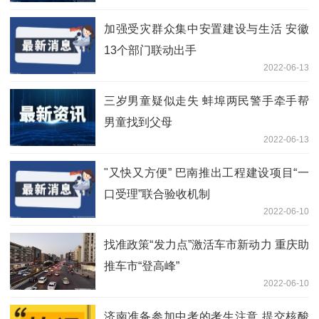
加强受灾群众集中安置建设与生活 安徽
13个部门联动出手
2022-06-13
三岁男童疑似走失 蚌埠两民警手牵手帮
男童找到父母
2022-06-13
"又快又方便” 巴南推出工程建设项目“一
口受理”联合验收机制
2022-06-10
找准政策“发力点”激活车市新动力 重庆助
推车市“登高峰”
2022-06-10
济南准备参加中考的考生注意 提交核酸