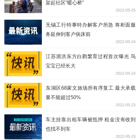
架起社区“暖心桥”
2022-05-25
无锡工行特事特办解客户所急 将柜面服
务延伸到客户病床前
2022-05-24
江苏泗洪东方白鹳繁育过程首次曝光 鸟
宝宝已经长大
2022-05-24
东湖区68家文旅场所有序复工 最大承载
量不能超过50%
2022-05-23
车主挂靠出租车辆被抵押 租金没有收到
也找不到车
2022-05-23