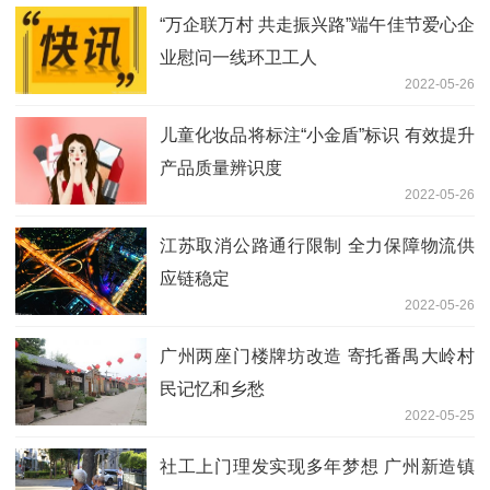
“万企联万村 共走振兴路”端午佳节爱心企
业慰问一线环卫工人
2022-05-26
儿童化妆品将标注“小金盾”标识 有效提升
产品质量辨识度
2022-05-26
江苏取消公路通行限制 全力保障物流供
应链稳定
2022-05-26
广州两座门楼牌坊改造 寄托番禺大岭村
民记忆和乡愁
2022-05-25
社工上门理发实现多年梦想 广州新造镇