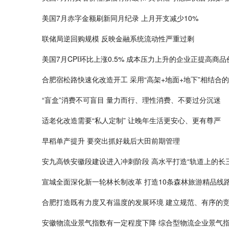
美国7月赤字金额刷新同月纪录 上月开支减少10%
联储局逆回购规模 反映金融系统流动性严重过剩
美国7月CPI环比上涨0.5% 成本压力上升的企业正提高商品
合肥宿松路快速化改造开工 采用“高架+地面+地下”相结合
“盲盒”消费不可盲目 量力而行、理性消费、不要过分沉迷
适老化改造需要“私人定制” 让晚年生活更安心、更有尊严
早稻单产提升 要突出抓好栽后大田前期管理
安九高铁安徽段建设进入冲刺阶段 高水平打造“轨道上的长三
宣城全面深化新一轮林长制改革 打造10条森林旅游精品线
合肥打造既有力度又有温度的发展环境 建立规范、有序的
安徽物流业景气指数有一定程度下降 综合型物流企业景气指