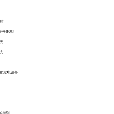
瓦时
拉开帷幕!
眼光
眼光
阳能发电设备
的揣测