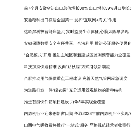
前7个月安徽省进出口总值增长38% 出口增长39%进口增长3
安徽稻种出口额居全国第一 发挥“互联网+海关”作用
这款黑科技智能床垫,可实时监测生命体征,心脑风险早发现
安徽保障数据安全有序共享、合法利用 推进公证服务便民
“合肥模式”开启 推进主城区和新建城区监测预警能力全覆盖
科技加持快速精准 反向“贴秋膘”方式引领新潮流
合肥推动用气保供重点工程建设 完善天然气管网应急调度
为道路打造一件“绿衣裳” 充分运用景观植物的群种结构
推进智能快件箱项目建设 力争5年实现全覆盖
内燃机行业迎来创新窗口期 争取2028年前内燃机产业实现“
山西电气暖收费将推行“一站式”服务 严格规范经营者收费行