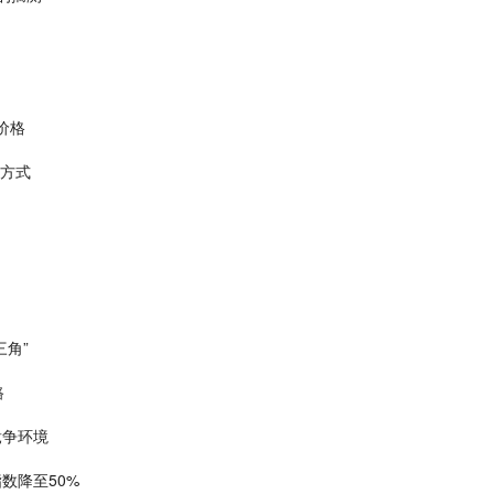
价格
的方式
角”
路
竞争环境
数降至50%