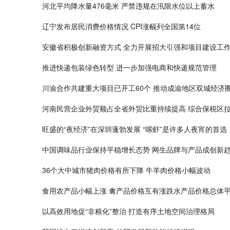
河北平均降水量476毫米 严禁违规在汛限水位以上蓄水
辽宁发布居民消费价格情况 CPI涨幅列全国第14位
安徽省积极创新融资方式 全力开展招大引强和项目建设工
推进快递包装绿色转型 进一步加强电商和快递规范管理
川渝合作共建重大项目已开工60个 推动成渝地区双城经济
河南民营企业外贸额占全省外贸比重持续提高 综合保税区
旺盛的“夜经济”在深圳蓬勃发展 “嗦虾”是许多人夜宵的首选
中国调味品行业保持平稳增长态势 网生品牌与产品成创新
36个大中城市猪肉价格有所下降 牛羊肉价格小幅波动
食用农产品小幅上涨 禽产品价格互有涨跌水产品价格总体
以高效用地促“非粮化”整治 打造有序土地空间治理格局