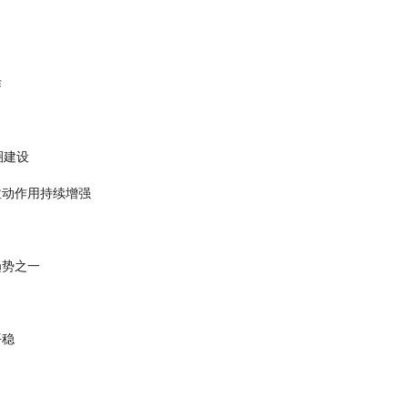
作
圈建设
拉动作用持续增强
趋势之一
平稳