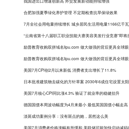
我国进出口增速创新高 外贸发展新动能持续增强
合肥加强夏季绿化养护管理 不定期检查抗旱保绿效果
7月全社会用电量持续增长 城乡居民生活用电量1166亿千
“云南省第十八届职工职业技能大赛美容美发行业竞赛”即将
励普教育收购双拼域名lipu.com 做大做强的背后更具全球
励普教育收购双拼域名lipu.com 做大做强的背后更具全球
美国7月CPI创2月以来新低 消费者支出增长了11.8%
日本批准建筑物去碳化的方针草案 2030年6成住宅设置太
美国7月核心CPI同比涨4.3% 验证了就业率的稳健抬升
德国国债本周波动幅度为4月来最小 最低英国国债小幅走高
淡斑成功案例分享：没有斑点的她，居然这么美
美国7月消费者价格涨幅有所缓和 美联储可能加快启动减码