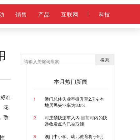
动
销售
产品
互联网
科技
用
搜索
本月热门新闻
场标准
1
澳门总体失业率微升至2.7% 本
地居民失业率为3.8%
、花
，致
2
村庄禁快递车入内 目前村内的快
递收发点均已被取缔
3
澳门中小学、幼儿教育将于9月
性