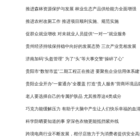
推进森林资源保护与发展 林业生态产品供给能力全面增强
推进农村改厕工作 推进项目顺利实施、规范实施
促群众就业增收 对未就业人员提供“一对一”就业服务
贵州经济持续保持稳中向好的发展态势 三次产业竞相发展
济南加码“头盔管理” 为了“头”等大事交警“操碎了心”
贵阳市“数智市监”二期工程正在推进 要聚焦企业信用体系建
贵阳企业开办“一窗通办”全覆盖 打造“贵人服务”营商环境品
老人要选择自己的专属护肤品 尤其推荐这4类成分
巧克力能缓解压力 有助于大脑中产生让人们快乐幸福的血
科学防晒要知道的事 穿深色衣物更能抵挡紫外线
跨境电商行业不断发展，柑仔店致力于为消费者提供安全高