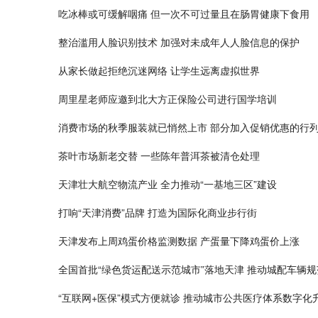
吃冰棒或可缓解咽痛 但一次不可过量且在肠胃健康下食用
整治滥用人脸识别技术 加强对未成年人人脸信息的保护
从家长做起拒绝沉迷网络 让学生远离虚拟世界
周里星老师应邀到北大方正保险公司进行国学培训
消费市场的秋季服装就已悄然上市 部分加入促销优惠的行
茶叶市场新老交替 一些陈年普洱茶被清仓处理
天津壮大航空物流产业 全力推动“一基地三区”建设
打响“天津消费”品牌 打造为国际化商业步行街
天津发布上周鸡蛋价格监测数据 产蛋量下降鸡蛋价上涨
全国首批“绿色货运配送示范城市”落地天津 推动城配车辆
“互联网+医保”模式方便就诊 推动城市公共医疗体系数字化