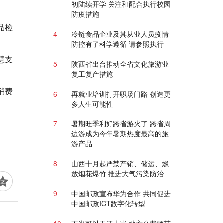
初陆续开学 关注和配合执行校园
防疫措施
品检
4
冷链食品企业及其从业人员疫情
防控有了科学遵循 请参照执行
慧支
5
陕西省出台推动全省文化旅游业
复工复产措施
消费
6
再就业培训打开职场门路 创造更
多人生可能性
7
暑期旺季利好跨省游火了 跨省周
边游成为今年暑期热度最高的旅
游产品
8
山西十月起严禁产销、储运、燃
放烟花爆竹 推进大气污染防治
9
中国邮政宣布华为合作 共同促进
中国邮政ICT数字化转型