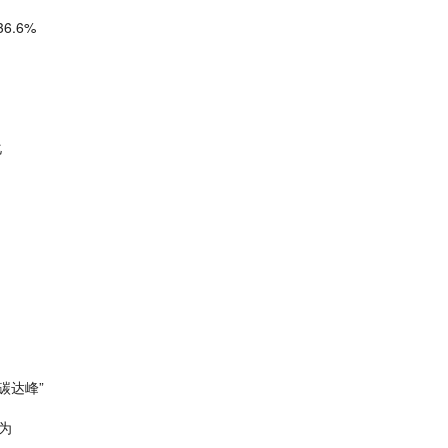
6.6%
化
碳达峰”
为